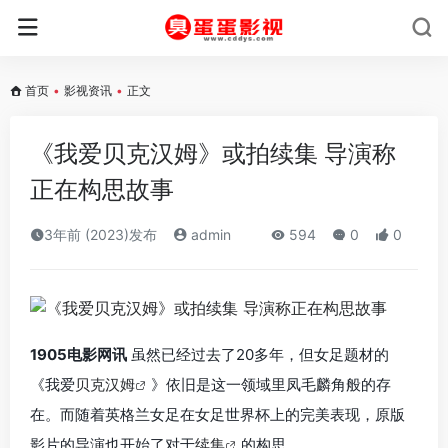
首页
•
影视资讯
•
正文
《我爱贝克汉姆》或拍续集 导演称
正在构思故事
3年前 (2023)发布
admin
594
0
0
1905电影网讯
虽然已经过去了20多年，但女足题材的
《我爱
贝克汉姆
》依旧是这一领域里凤毛麟角般的存
在。而随着英格兰女足在女足世界杯上的完美表现，原版
影片的导演也开始了对于
续集
的构思。