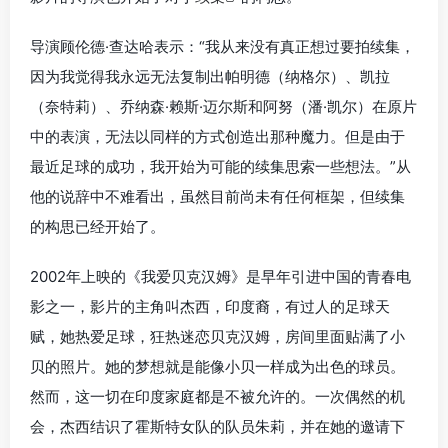
导演顾伦德·查达哈表示：“我从来没有真正想过要拍续集，
因为我觉得我永远无法复制出帕明德（纳格尔）、凯拉
（奈特莉）、乔纳森·赖斯·迈尔斯和阿努（潘·凯尔）在原片
中的表演，无法以同样的方式创造出那种魔力。但是由于
最近
足球的成功，我开始为可能的续集思索一些想法。”从
他的说辞中不难看出，虽然目前尚未有任何框架，但续集
的构思已经开始了。
2002年上映的《我爱贝克汉姆》是早年引进中国的青春电
影之一，影片的主角叫杰西，印度裔，有过人的足球天
赋，她热爱足球，狂热迷恋贝克汉姆，房间里面贴满了小
贝的照片。她的梦想就是能像小贝一样成为出色的球员。
然而，这一切在印度家庭都是不被允许的。一次偶然的机
会，杰西结识了霍斯特女队的队员朱莉，并在她的邀请下