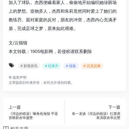
加入了球队。杰西便瞒着家人，偷偷地开始编织她绿荫场
上的梦想。造物弄人，杰西和朱莉竟然同时爱上了她们的
教练乔。面对家庭的反对，朋友的冲突，杰西内心充满矛
盾，完成足球之梦，原来如此艰难。
文/云猫猫
本文转载：1905电影网，若侵权请联系删除
# 影视资讯
# 纪录片
# 续集
# 贝克汉姆
©
版权声明
文章版权归作者所有，未经允许请勿转载。
上一篇
下一篇
《河边的错误》曝角色海报 平遥
朱一龙谈《河边的错误》扛票房
首映获余华盛赞
表演获余华点赞
相关文章