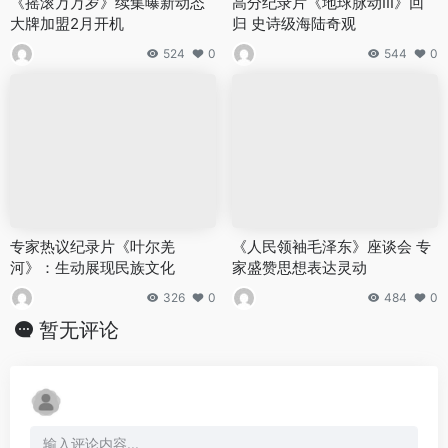
《摇滚万万岁》续集曝新动态
高分纪录片《地球脉动III》回
大牌加盟2月开机
归 史诗级海陆奇观
524
0
544
0
专家热议纪录片《叶尔羌
《人民领袖毛泽东》座谈会 专
河》：生动展现民族文化
家盛赞思想表达灵动
326
0
484
0
暂无评论