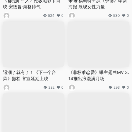
《都是陌生人》伦敦电影节首
朱迪·福斯特主演《奈德》曝新
映 安德鲁·海格帅气
海报 展现女性力量
524
0
530
0
退潮了就有了！《下一个台
《非标准恋爱》曝主题曲MV 3.
风》撤档 官宣延期上映
14推出浪漫满月场
282
0
293
0