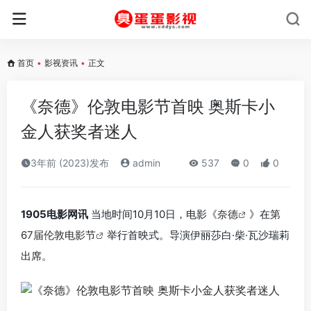
首页
•
影视资讯
•
正文
《奈德》伦敦电影节首映 奥斯卡小
金人获奖者迷人
3年前 (2023)发布
admin
537
0
0
1905电影网讯
当地时间10月10日，电影《
奈德
》在
第
67届伦敦电影节
举行首映式。导演伊丽莎白·柴·瓦沙瑞莉
出席。