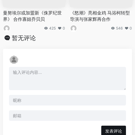
曼努埃尔或加盟新《侏罗纪世
《怒潮》亮相金鸡 马浴柯转型
界》 合作寡姐乔贝贝
导演与张家辉再合作
425
0
546
0
暂无评论
发表评论