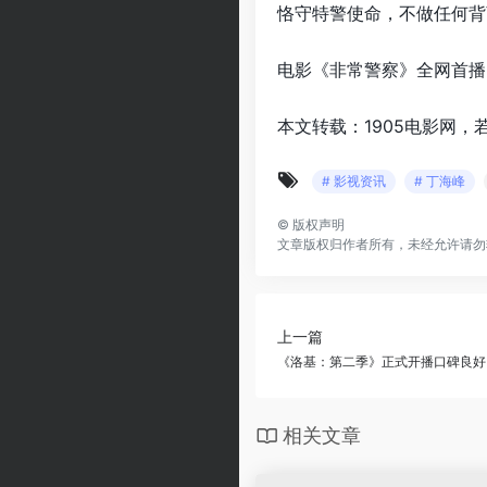
恪守特警使命，不做任何背
电影《非常警察》全网首播
本文转载：1905电影网，
# 影视资讯
# 丁海峰
©
版权声明
文章版权归作者所有，未经允许请勿
上一篇
《洛基：第二季》正式开播口碑良好
相关文章