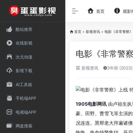
首页
观影
酷站推荐
首页
•
影视资讯
•
电影《非常警察》
在线影视
电影《非常警察
次元动漫
影视资讯
3年前 (2023
影视下载
AI工具箱
手机端APP
1905电影网讯
由卢祖生执
电视端APP
豪、田野、曹雪飞等主演的
况连连。黑帮老大拜遍诸佛
网盘搜索
恢恢，热血特警集结，开启