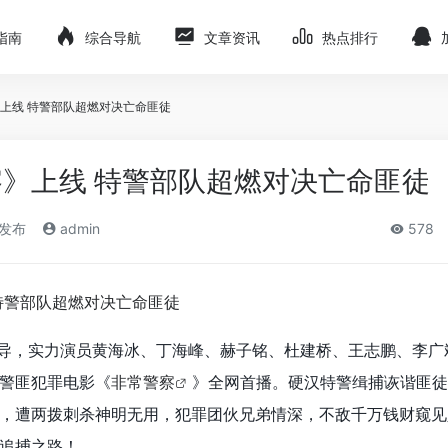
指南
综合导航
文章资讯
热点排行
上线 特警部队超燃对决亡命匪徒
》上线 特警部队超燃对决亡命匪徒
)发布
admin
578
导，实力演员黄海冰、丁海峰、赫子铭、杜建桥、王志鹏、李广
警匪犯罪电影《
非常警察
》全网首播。硬汉特警缉捕诙谐匪徒
，遭两拨刺杀神明无用，犯罪团伙兄弟情深，不敌千万钱财窥见
追捕之路！