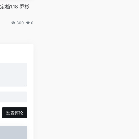
档1.18 乔杉
300
0
发表评论