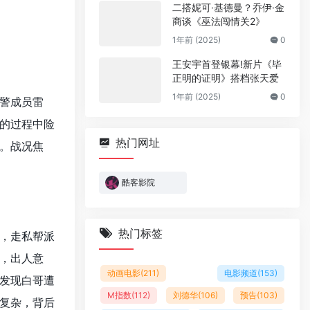
二搭妮可·基德曼？乔伊·金
商谈《巫法闯情关2》
1年前 (2025)
0
王安宇首登银幕!新片《毕
正明的证明》搭档张天爱
1年前 (2025)
0
警成员雷
的过程中险
热门网址
。战况焦
酷客影院
热门标签
，走私帮派
，出人意
动画电影
(211)
电影频道
(153)
发现白哥遭
M指数
(112)
刘德华
(106)
预告
(103)
复杂，背后