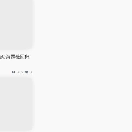
妮·海瑟薇回归
315
0