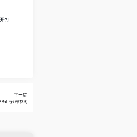
开打！
下一篇
爽釜山电影节获奖