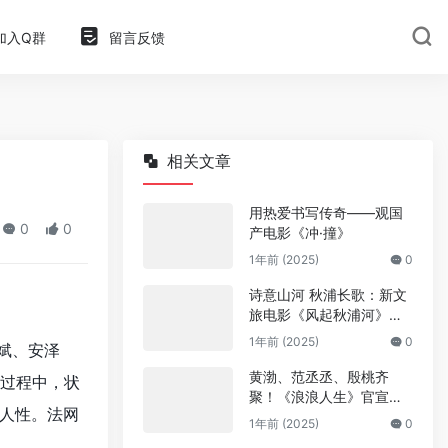
加入Q群
留言反馈
相关文章
用热爱书写传奇——观国
0
0
产电影《冲·撞》
1年前 (2025)
0
诗意山河 秋浦长歌：新文
旅电影《风起秋浦河》今
日全国公映
1年前 (2025)
0
斌、安泽
黄渤、范丞丞、殷桃齐
过程中，状
聚！《浪浪人生》官宣阵
人性。法网
容
1年前 (2025)
0