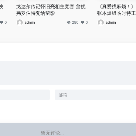
映
戈达尔传记怀旧亮相主竞赛 詹妮
《真爱找麻烦！》定
弗罗伯特戛纳留影
张本煜组临时特工
0
admin
280
0
admin
暂无评论...