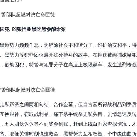
囚犯 凶狠悍匪黑吃黑惨酿命案
黑道势力频频作恶，为铲除社会不和谐分子，维护治安和平，特
、黑势力等犯罪团伙展开殊死搏斗的故事。在押送被缉捕嫌疑犯
，欲劫囚犯，特警与犯罪分子在高速上极限飙车，发生激烈枪战
走私帮派之间两相勾结，合作盗墓，但当古墓所得战利品到手后
互换眼神，窃取战利品，痛下杀手绞杀走私头目，剧情急速反转
，五人团伙迟迟等不到奖金到账，赶到上线白哥家查探情况，才
爷、耶稣关键时刻也难救命。黑帮势力互相权衡，个中缘由曲折