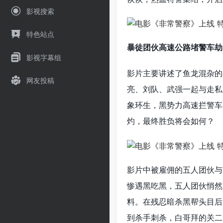
影视搜索
特色站点
暴徒团伙高速公路堵警车劫
影视字幕组
影片主要讲述了鱼龙混杂的
网友投稿
亮、刘队、武强一起与走私
象环生，黑势力高速拦警车
灼，最终胜负将会如何？
影片中被雇佣的五人团伙与
惨遇黑吃黑，五人团伙悄然
料。在残忍暗杀黑帮头目后
到杀手刺杀，白哥拜的关二