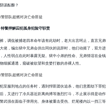
阴谋酝酿？
 特警押解囚犯孤身犯险守职责
裤，调侃被捕老四本命年该有此劫时，老大出言呵止，直言兄弟
大佬，编出狱中兄弟会供出同伙的说辞时，他们动摇了，双方进
，人性弱点在此时暴露无疑。狱中小弟的性命、兄弟情谊在金钱
物细腻通透，窥破被欲望和贪婪打败的赤裸人性。
犯至服刑地点的任务时，遇到悍匪团伙追杀，他们意图劫下罪犯
后，又进行了冷兵器近距离肉搏等激烈打斗，不止展示得是动作
警武强在面临子弹用光、身体被重击受伤、烂尾楼内以一挡三等