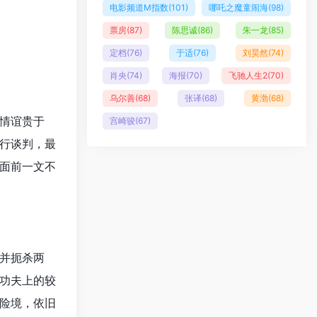
电影频道M指数
(101)
哪吒之魔童闹海
(98)
票房
(87)
陈思诚
(86)
朱一龙
(85)
定档
(76)
于适
(76)
刘昊然
(74)
肖央
(74)
海报
(70)
飞驰人生2
(70)
乌尔善
(68)
张译
(68)
黄渤
(68)
情谊贵于
宫崎骏
(67)
行谈判，最
面前一文不
并扼杀两
功夫上的较
险境，依旧