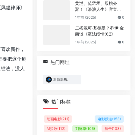
黄渤、范丞丞、殷桃齐
《风骚律师》
聚！《浪浪人生》官宣阵
容
1年前 (2025)
0
二搭妮可·基德曼？乔伊·金
商谈《巫法闯情关2》
1年前 (2025)
0
不喜欢新作，
是要把这个剧
热门网址
的想法，没人
追影影视
热门标签
动画电影
(211)
电影频道
(153)
M指数
(112)
刘德华
(106)
预告
(103)