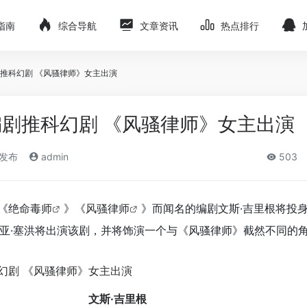
指南
综合导航
文章资讯
热点排行
推科幻剧 《风骚律师》女主出演
剧推科幻剧 《风骚律师》女主出演
)发布
admin
503
《
绝命毒师
》《
风骚律师
》而闻名的编剧文斯·吉里根将投
亚·塞洪将出演该剧，并将饰演一个与《风骚律师》截然不同的
文斯·吉里根