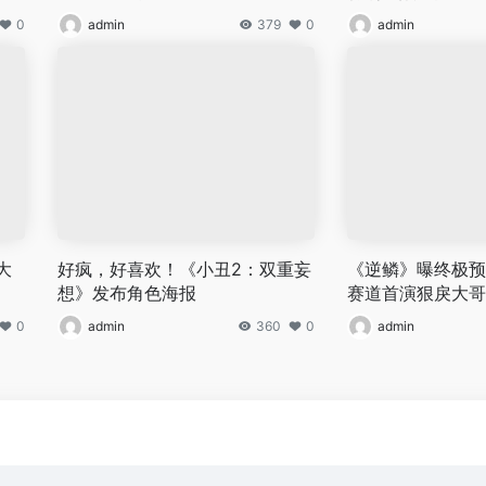
0
admin
379
0
admin
大
好疯，好喜欢！《小丑2：双重妄
《逆鳞》曝终极预
想》发布角色海报
赛道首演狠戾大哥
0
admin
360
0
admin