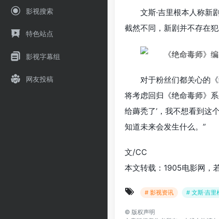
影视搜索
文斯·吉里根本人称新
截然不同，新剧并不存在犯
特色站点
影视字幕组
对于粉丝们都关心的《
网友投稿
将考虑回归《绝命毒师》系
给薅秃了’，我不想看到这
知道未来会发生什么。”
文/CC
本文转载：1905电影网，
# 影视资讯
# 文斯·吉里
©
版权声明