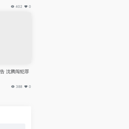
402
0
告 沈腾闯犯罪
388
0