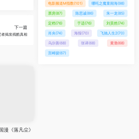
电影频道M指数
(101)
哪吒之魔童闹海
(98)
票房
(87)
陈思诚
(86)
朱一龙
(85)
定档
(76)
于适
(76)
刘昊然
(74)
下一篇
肖央
(74)
海报
(70)
飞驰人生2
(70)
 记者揭发残酷真相
乌尔善
(68)
张译
(68)
黄渤
(68)
宫崎骏
(67)
！国漫《落凡尘》