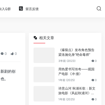
加入Q群
留言反馈
相关文章
《爆裂点》发布角色预告
0
0
梁洛施化身“绝命毒师”
3年前 (2023)
0
用热爱书写传奇——观国
身新剧的创
产电影《冲·撞》
角色。
1年前 (2025)
0
诗意山河 秋浦长歌：新文
旅电影《风起秋浦河》今
日全国公映
1年前 (2025)
0