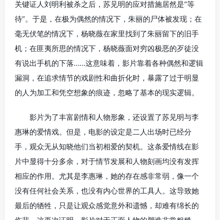
关键证人刘明利被杀之后，苏见明的应对措施居然是“等
待”。于是，在极为偶然的情况下，朱丽的尸体被发现；在
毫无伏笔的情况下，杨晓薇在家里找到了朱丽留下的旧手
机；在匪夷所思的情况下，杨晓薇面对穷凶极恶的歹徒没
有说出手机的下落……这意味着，影片靠着各种偶然和逻辑
漏洞，在追求情节的戏剧性和曲折化时，暴露了过于明显
的人为加工和凭空想象的痕迹，忽略了基本的现实逻辑。
影片为了丰富剧情和人物形象，还设置了苏见明与李
惠琳的爱情戏。但是，电影的设定是二人出场时已经分
手，观众无从知晓他们当初相爱的契机。这条爱情线在影
片中显得十分多余，对于情节发展和人物刻画均没有发挥
相应的作用。尤其是李惠琳，她的存在感非常弱，像一个
没有任何社会关系，也没有内心世界的工具人。这导致她
最后的牺牲，只是让观众感觉意外和遗憾，却难有绵长的