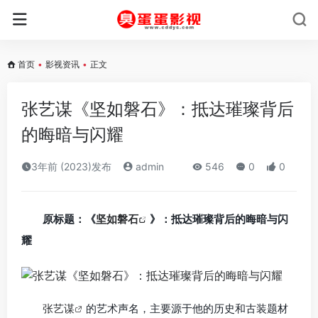
首页
•
影视资讯
•
正文
张艺谋《坚如磐石》：抵达璀璨背后
的晦暗与闪耀
3年前 (2023)发布
admin
546
0
0
原标题：《
坚如磐石
》：抵达璀璨背后的晦暗与闪
耀
张艺谋
的艺术声名，主要源于他的历史和古装题材