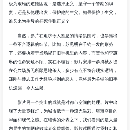
极为艰难的道德困境：是选择正义，坚守一个警察的职
责，还是从伦理出发，保护他的生父。如果保护了生父，
谁又来为生母的枉死伸张正义？
当然，影片在追求令人窒息的情绪氛围时，也暴露出
一些不合逻辑的细节。比如，苏见明在千钧一发的形势
下，还要执着于当场揭开旧手机里的内容，而置他和李惠
琳的性命安危不顾，实在不理智；影片安排一群持械歹徒
在公共场所无所顾忌地杀人，多少有点不符合现实逻辑；
郑刚与黎志田作为经验老到的恶人，竟将最为关键的旧手
机遗漏，令人生疑。
影片另一个突出的成就是对都市空间的处理。片中出
现了大量霓虹灯，为城市赋予一种流光溢彩、璀璨夺目的
华丽和现代之感。在璀璨的外表之下，我们看到的是大量
内景中的简陋破败或者金碧辉煌。影片试图通过霓虹灯和