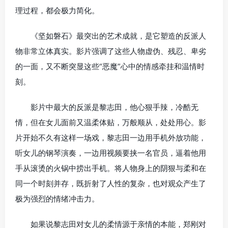
理过程，都会极力简化。
《坚如磐石》最突出的艺术成就，是它塑造的反派人
物非常立体真实。影片强调了这些人物虚伪、残忍、卑劣
的一面，又不断突显这些“恶魔”心中的情感牵挂和温情时
刻。
影片中最大的反派是黎志田，他心狠手辣，冷酷无
情，但在女儿面前又温柔体贴，万般顺从，处处用心。影
片开始不久有这样一场戏，黎志田一边用手机外放功能，
听女儿的钢琴演奏，一边用视频要挟一名官员，逼着他用
手从滚烫的火锅中捞出手机。将人物身上的阴狠与柔和在
同一个时刻并存，既折射了人性的复杂，也对观众产生了
极为强烈的情绪冲击力。
如果说黎志田对女儿的柔情源于亲情的本能，郑刚对