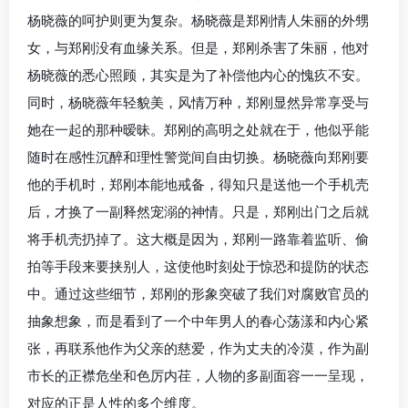
杨晓薇的呵护则更为复杂。杨晓薇是郑刚情人朱丽的外甥
女，与郑刚没有血缘关系。但是，郑刚杀害了朱丽，他对
杨晓薇的悉心照顾，其实是为了补偿他内心的愧疚不安。
同时，杨晓薇年轻貌美，风情万种，郑刚显然异常享受与
她在一起的那种暧昧。郑刚的高明之处就在于，他似乎能
随时在感性沉醉和理性警觉间自由切换。杨晓薇向郑刚要
他的手机时，郑刚本能地戒备，得知只是送他一个手机壳
后，才换了一副释然宠溺的神情。只是，郑刚出门之后就
将手机壳扔掉了。这大概是因为，郑刚一路靠着监听、偷
拍等手段来要挟别人，这使他时刻处于惊恐和提防的状态
中。通过这些细节，郑刚的形象突破了我们对腐败官员的
抽象想象，而是看到了一个中年男人的春心荡漾和内心紧
张，再联系他作为父亲的慈爱，作为丈夫的冷漠，作为副
市长的正襟危坐和色厉内荏，人物的多副面容一一呈现，
对应的正是人性的多个维度。