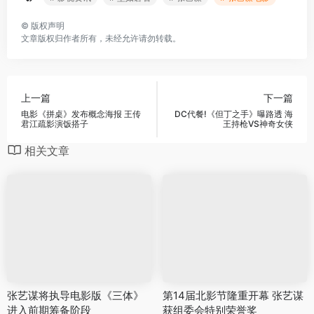
©
版权声明
文章版权归作者所有，未经允许请勿转载。
上一篇
下一篇
电影《拼桌》发布概念海报 王传
DC代餐!《但丁之手》曝路透 海
君江疏影演饭搭子
王持枪VS神奇女侠
相关文章
张艺谋将执导电影版《三体》
第14届北影节隆重开幕 张艺谋
进入前期筹备阶段
获组委会特别荣誉奖