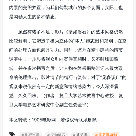
内景的交织并置，为我们勾勒城市的多个切面，实际上也
是勾勒人生的多种情态。
虽然有诸多不足，影片《坚如磐石》的艺术风格仍然
比较鲜明，它塑造了极为立体的“坏人”黎志田和郑刚，在空
间的处理方面也颇具功力。同时，该片在精心建构的情节
迷雾中，一步步将观众引向案件真相时，又不时峰回路
转，并在多次拐弯之后，让人物在终极揭秘时迎来最为致
命的伦理痛击。影片情节的精巧与复杂，对于“见多识广”的
观众来说依然有一定的新意和情绪感染力，令人深深震
撼，久久回味。（作者：复旦大学艺术教育中心教授、复
旦大学电影艺术研究中心副主任龚金平）
本文转载：1905电影网，若侵权请联系删除
# 影视资讯
# 坚如磐石
# 张艺谋
# 张艺谋电影