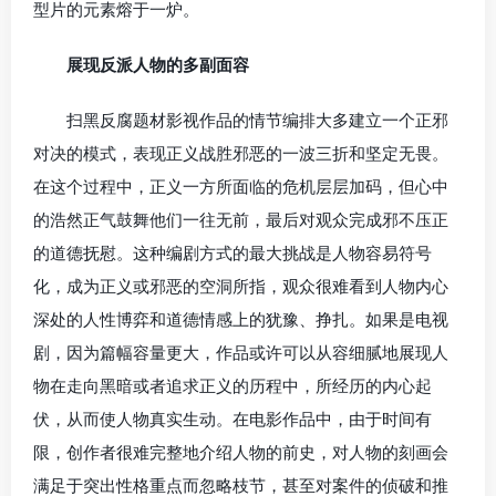
型片的元素熔于一炉。
展现反派人物的多副面容
扫黑反腐题材影视作品的情节编排大多建立一个正邪
对决的模式，表现正义战胜邪恶的一波三折和坚定无畏。
在这个过程中，正义一方所面临的危机层层加码，但心中
的浩然正气鼓舞他们一往无前，最后对观众完成邪不压正
的道德抚慰。这种编剧方式的最大挑战是人物容易符号
化，成为正义或邪恶的空洞所指，观众很难看到人物内心
深处的人性博弈和道德情感上的犹豫、挣扎。如果是电视
剧，因为篇幅容量更大，作品或许可以从容细腻地展现人
物在走向黑暗或者追求正义的历程中，所经历的内心起
伏，从而使人物真实生动。在电影作品中，由于时间有
限，创作者很难完整地介绍人物的前史，对人物的刻画会
满足于突出性格重点而忽略枝节，甚至对案件的侦破和推