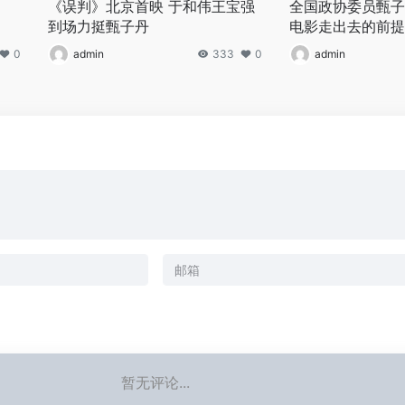
《误判》北京首映 于和伟王宝强
全国政协委员甄子
到场力挺甄子丹
电影走出去的前提
0
admin
333
0
admin
暂无评论...