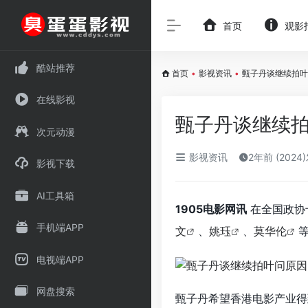
首页
观影
酷站推荐
首页
•
影视资讯
•
甄子丹谈继续拍叶
在线影视
甄子丹谈继续
次元动漫
影视资讯
2年前 (2024
影视下载
AI工具箱
1905电影网讯
在全国政协
手机端APP
文
、
姚珏
、
莫华伦
电视端APP
网盘搜索
甄子丹希望香港电影产业得