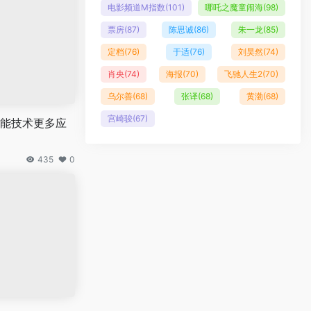
电影频道M指数
(101)
哪吒之魔童闹海
(98)
票房
(87)
陈思诚
(86)
朱一龙
(85)
定档
(76)
于适
(76)
刘昊然
(74)
肖央
(74)
海报
(70)
飞驰人生2
(70)
乌尔善
(68)
张译
(68)
黄渤
(68)
宫崎骏
(67)
能技术更多应
435
0