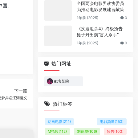
全国两会电影界政协委员
中国。
为推动电影发展建言献策
1年前 (2025)
0
《疾速追杀4》终极预告
甄子丹出演“盲人杀手”
1年前 (2025)
0
热门网址
酷客影院
下一篇
夏梦共话江湖情义
热门标签
动画电影
(211)
电影频道
(153)
M指数
(112)
刘德华
(106)
预告
(103)