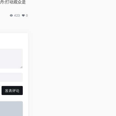
丹:打动观众是
423
0
发表评论