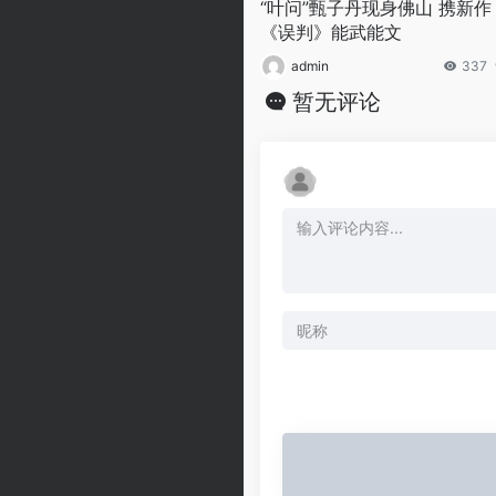
“叶问”甄子丹现身佛山 携新作
《误判》能武能文
admin
337
暂无评论