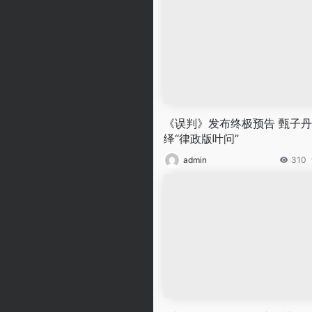
《误判》发布终极预告 甄子
绎“律政版叶问”
admin
310