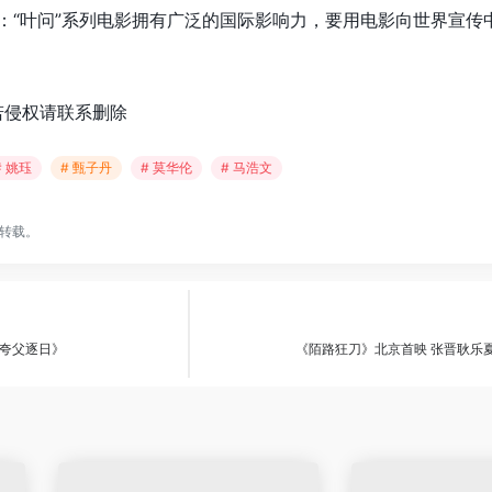
：“叶问”系列电影拥有广泛的国际影响力，要用电影向世界宣传
若侵权请联系删除
# 姚珏
# 甄子丹
# 莫华伦
# 马浩文
转载。
夸父逐日》
《陌路狂刀》北京首映 张晋耿乐