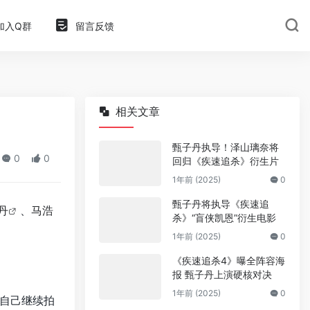
加入Q群
留言反馈
相关文章
甄子丹执导！泽山璃奈将
0
0
回归《疾速追杀》衍生片
1年前 (2025)
0
甄子丹将执导《疾速追
丹
、
马浩
杀》“盲侠凯恩”衍生电影
1年前 (2025)
0
《疾速追杀4》曝全阵容海
报 甄子丹上演硬核对决
1年前 (2025)
0
自己继续拍