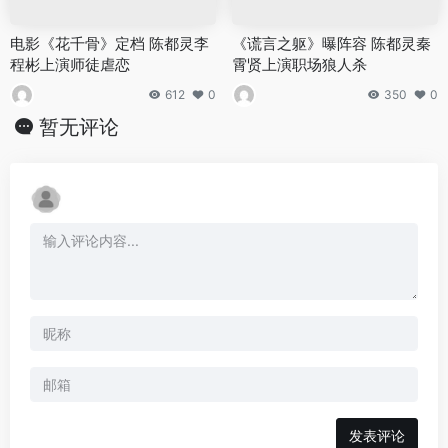
电影《花千骨》定档 陈都灵李
《谎言之躯》曝阵容 陈都灵秦
程彬上演师徒虐恋
霄贤上演职场狼人杀
612
0
350
0
暂无评论
发表评论