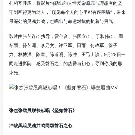
扎相互呼应，将影片勾勒出的人性复杂原罪与理想者的坚
守刻画得更为动人，“窥见每个人的心里都有座围墙”，带来
最深处的灵魂共鸣，也唱出与命运对抗的执着与勇气。
影片由
张艺谋
执导，雷佳音、
张国立
、
于和伟
、周
冬雨、孙艺洲、李乃文、许亚军、田雨、何政军、徐子
力、林博洋、陈童、陈道明、陈冲、王迅出演，9月28日一
同走进影院，感受磐石之上的热爱与初心，寻到你我的那
束光。
张杰张碧晨联袂献唱《坚如磐石》
冲破黑暗灵魂共鸣同颂磐石之心