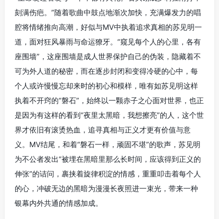
刻满伤疤。”随着歌曲中鼓点地渐次加快，充满爆发力的唱
腔将情绪推向高潮，好似与MV中执着追求真相的苏见明一
道，面对狂风暴雨与命运獠牙。“窥见每个人的心里，各有
座围墙”，这座围墙是成人世界保护自己的伪装，隐藏着不
可为外人道的秘密，而在逐步封闭和变得冷硬的心中，每
个人或许慢慢忘却来时的初心和模样，唯有如苏见明这样
执着不开窍的“磐石”，始终以一颗赤子之心面对世界，也正
是因为有这样的看到“夜里太黑暗，我想擦亮”的人，这个世
界才依旧有滚烫热血，追寻真相与正义才更有价值与意
义。MV结尾，和着“磐石一样，顽固不堪”的歌声，苏见明
为不公者发出“被埋在黑暗里那么长时间，应该得到正义的
伸张”的诘问，裹挟着旋律积淀的情感，重重叩击着每个人
的心，冲破无边的黑暗为漫漫长夜照进一束光，带来一种
银幕内外共通的情感加成。