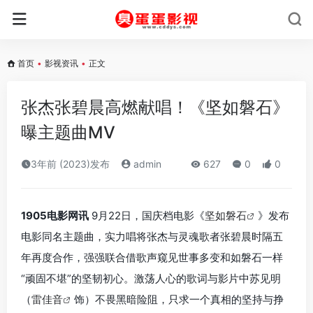
首页
•
影视资讯
•
正文
张杰张碧晨高燃献唱！《坚如磐石》
曝主题曲MV
3年前 (2023)发布
admin
627
0
0
1905电影网讯
9月22日，国庆档电影《
坚如磐石
》发布
电影同名主题曲，实力唱将张杰与灵魂歌者张碧晨时隔五
年再度合作，强强联合借歌声窥见世事多变和如磐石一样
“顽固不堪”的坚韧初心。激荡人心的歌词与影片中苏见明
（
雷佳音
饰）不畏黑暗险阻，只求一个真相的坚持与挣