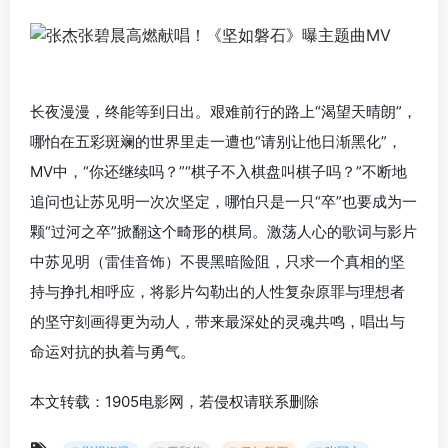
长夜漫漫，终能等到日出。艰难前行的路上“渴望天晴朗”，
哪怕在五彩斑斓的世界里走一遭也“请别让他日渐黑化”，
MV中，“你还继续吗？”“棋子不入棋盘叫棋子吗？”不断地
追问也让苏见明一次次坚定，哪怕只是一只“卒”也要成为一
颗“过河之卒”掀翻这个畸形的棋局。激荡人心的歌词与影片
中苏见明（雷佳音饰）不畏黑暗险阻，只求一个真相的坚
持与挣扎相呼应，将影片勾勒出的人性复杂原罪与理想者
的坚守刻画得更为动人，带来最深处的灵魂共鸣，唱出与
命运对抗的执着与勇气。
本文转载：1905电影网，若侵权请联系删除