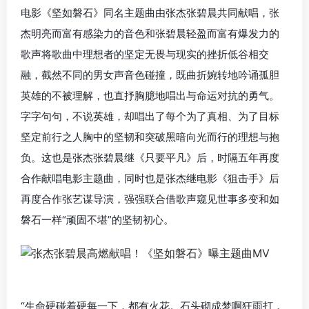
电影《坚如磐石》同名主题曲由张杰张碧晨共同献唱，张
杰明亮而富有感染力的音色和张碧晨轻盈而富有爆发力的
歌声将歌曲中理想者的坚定无畏与现实的挫折低谷相交
融，截然不同的男女声音色碰撞，既曲折婉转地吟诵孤胆
英雄的不被理解，也直抒胸臆地唱出与命运对抗的勇气。
字字句句，不说英雄，却唱出了每个为了真相、为了目标
坚定前行之人胸中的坚韧和突破黑暗向光而行的理想与抱
负。这也是张杰张碧晨继《只要平凡》后，时隔五年再度
合作献唱电影主题曲，同时也是张杰继电影《狙击手》后
再度合作张艺谋导演，强强联合借歌声窥见世事多变和如
磐石一样“顽固不堪”的坚韧初心。
“生命硬碰着硬每一下，都有火花。石头砌成梦啊狂雨打，