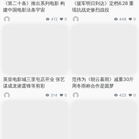
《第二十条》推出系列电影 构
《援军明日到达》定档6.28 重
建中国电影法条宇宙
现抗战史惨烈战役
412
0
448
0
英皇电影城三里屯店开业 张艺
范伟为《朝云暮雨》减重30斤
谋成龙谢霆锋等剪彩
周冬雨称合作是圆梦
314
0
423
0