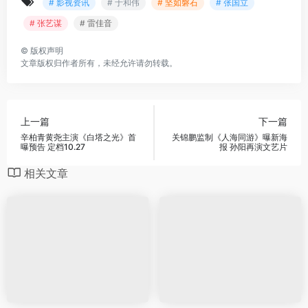
# 影视资讯
# 于和伟
# 坚如磐石
# 张国立
# 张艺谋
# 雷佳音
©
版权声明
文章版权归作者所有，未经允许请勿转载。
上一篇
下一篇
辛柏青黄尧主演《白塔之光》首
关锦鹏监制《人海同游》曝新海
曝预告 定档10.27
报 孙阳再演文艺片
相关文章