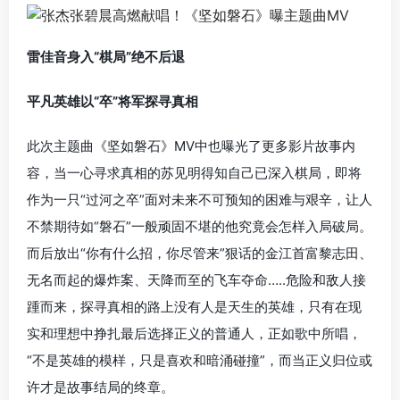
雷佳音身入“棋局”绝不后退
平凡英雄以“卒”将军探寻真相
此次主题曲《坚如磐石》MV中也曝光了更多影片故事内
容，当一心寻求真相的苏见明得知自己已深入棋局，即将
作为一只“过河之卒”面对未来不可预知的困难与艰辛，让人
不禁期待如“磐石”一般顽固不堪的他究竟会怎样入局破局。
而后放出“你有什么招，你尽管来”狠话的金江首富黎志田、
无名而起的爆炸案、天降而至的飞车夺命…..危险和敌人接
踵而来，探寻真相的路上没有人是天生的英雄，只有在现
实和理想中挣扎最后选择正义的普通人，正如歌中所唱，
“不是英雄的模样，只是喜欢和暗涌碰撞”，而当正义归位或
许才是故事结局的终章。