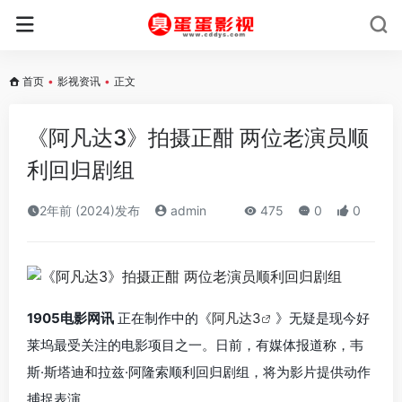
首页
•
影视资讯
•
正文
《阿凡达3》拍摄正酣 两位老演员顺
利回归剧组
2年前 (2024)发布
admin
475
0
0
1905电影网讯
正在制作中的《
阿凡达3
》无疑是现今好
莱坞最受关注的电影项目之一。日前，有媒体报道称，韦
斯·斯塔迪和拉兹·阿隆索顺利回归剧组，将为影片提供动作
捕捉表演。