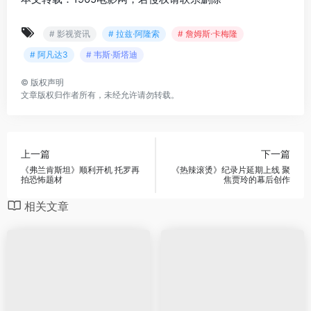
# 影视资讯
# 拉兹·阿隆索
# 詹姆斯·卡梅隆
# 阿凡达3
# 韦斯·斯塔迪
©
版权声明
文章版权归作者所有，未经允许请勿转载。
上一篇
下一篇
《弗兰肯斯坦》顺利开机 托罗再
《热辣滚烫》纪录片延期上线 聚
拍恐怖题材
焦贾玲的幕后创作
相关文章