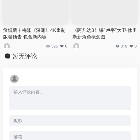
詹姆斯卡梅隆《深渊》4K重制
《阿凡达3》曝“卢平”大卫·休里
版曝预告 包含新内容
斯新角色概念图
525
0
319
0
暂无评论