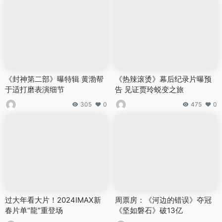
《封神第二部》曝特辑 黄渤帮
《热辣滚烫》幕后纪录片曝预
于适打磨表演细节
告 见证贾玲蜕变之旅
305
0
475
0
过大年看大片！2024IMAX新
周票房：《河边的错误》夺冠
春片单“龍”重登场
《坚如磐石》破13亿