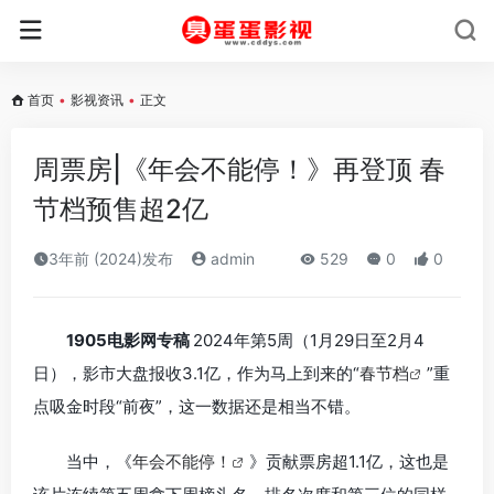
首页
•
影视资讯
•
正文
周票房|《年会不能停！》再登顶 春
节档预售超2亿
3年前 (2024)发布
admin
529
0
0
1905电影网专稿
2024年第5周（1月29日至2月4
日），影市大盘报收3.1亿，作为马上到来的“
春节档
”重
点吸金时段“前夜”，这一数据还是相当不错。
当中，《
年会不能停！
》贡献票房超1.1亿，这也是