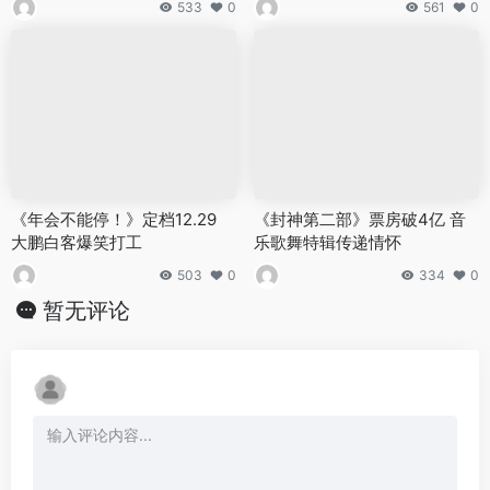
533
0
561
0
《年会不能停！》定档12.29
《封神第二部》票房破4亿 音
大鹏白客爆笑打工
乐歌舞特辑传递情怀
503
0
334
0
暂无评论