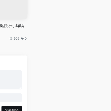
诞快乐小蝙蝠
509
0
发表评论