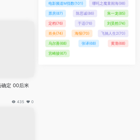
电影频道M指数
(101)
哪吒之魔童闹海
(98)
票房
(87)
陈思诚
(86)
朱一龙
(85)
定档
(76)
于适
(76)
刘昊然
(74)
肖央
(74)
海报
(70)
飞驰人生2
(70)
乌尔善
(68)
张译
(68)
黄渤
(68)
宫崎骏
(67)
员确定 00后米
435
0