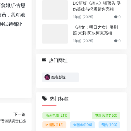
DC新版《超人》曝预告 受
事
詹姆斯·古恩
伤英雄与捣蛋超狗亮相
演员，我对她
1年前 (2025)
0
各种试镜都让
《超女：明日之女》曝剧
照 米莉·阿尔柯克亮相！
1年前 (2025)
0
热门网址
酷客影院
热门标签
下一篇
动画电影
(211)
电影频道
(153)
罗晋谈演员责任感
M指数
(112)
刘德华
(106)
预告
(103)