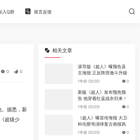
加入Q群
留言反馈
相关文章
滚导版《超人》曝预告及
0
0
主海报 正反阵营激斗升级
1年前 (2025)
0
新版《超人》发布预热预
告 他穿着红蓝战衣归来！
1年前 (2025)
0
色。据悉，新
《超人》曝宣传海报 大卫·
影《超级少
科伦斯韦演绎复古画报风
1年前 (2025)
0