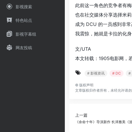
此前这一角色的竞争者有梅
影视搜索
也在社交媒体分享选择米莉
特色站点
成为 DCU 的一员感到
我震惊，她就是卡拉的化身
影视字幕组
网友投稿
文/UTA
本文转载：1905电影网，
# 影视资讯
# DC
#
©
版权声明
文章版权归作者所有，未经允许请勿
上一篇
《余命十年》导演新作 长泽雅美《游行