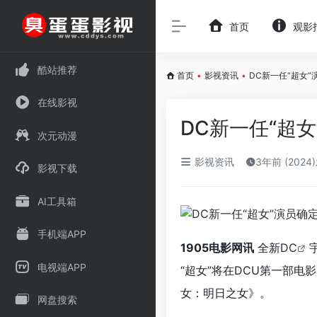
首页
观影
酷站推荐
首页
•
影视资讯
•
DC新一任“超女”
在线影视
DC新一任“超女
次元动漫
影视资讯
3年前 (2024
影视下载
AI工具箱
手机端APP
1905电影网讯
全新
DC
电视端APP
“超女”将在DCU第一部
女：明日之女》。
网盘搜索