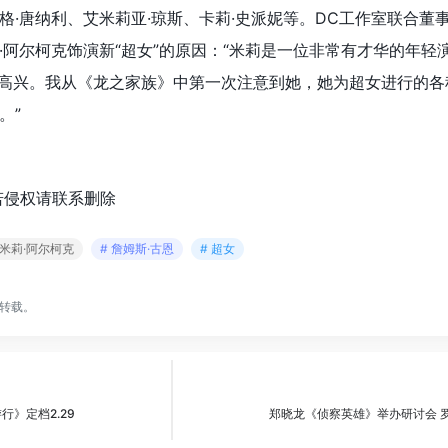
格·唐纳利、艾米莉亚·琼斯、卡莉·史派妮等。DC工作室联合董
·阿尔柯克饰演新“超女”的原因：“米莉是一位非常有才华的年轻
非常高兴。我从《龙之家族》中第一次注意到她，她为超女进行的
。”
若侵权请联系删除
 米莉·阿尔柯克
# 詹姆斯·古恩
# 超女
转载。
》定档2.29
郑晓龙《侦察英雄》举办研讨会 