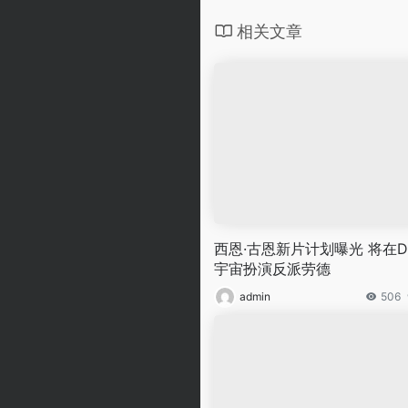
相关文章
西恩·古恩新片计划曝光 将在D
宇宙扮演反派劳德
admin
506