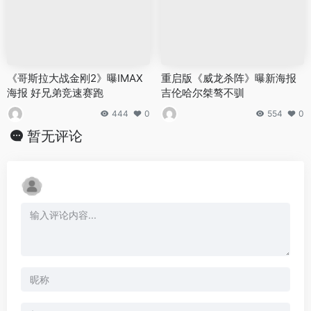
《哥斯拉大战金刚2》曝IMAX
重启版《威龙杀阵》曝新海报
海报 好兄弟竞速赛跑
吉伦哈尔桀骜不驯
444
0
554
0
暂无评论