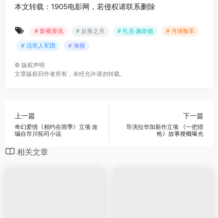
本文转载：1905电影网，若侵权请联系删除
# 影视资讯
# 反叛之月
# 扎克·施奈德
# 月球叛军
# 活死人军团
# 海报
©
版权声明
文章版权归作者所有，未经允许请勿转载。
上一篇
下一篇
奇幻爱情《相约在雨季》立项 改
导演拉华加新作立项 《一把猎
编自市川拓司小说
枪》故事梗概曝光
相关文章