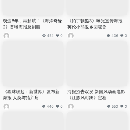
暌违8年，再起航！《海洋奇缘
《帕丁顿熊3》曝光宣传海报
2》首曝海报及剧照
英伦小熊返乡回秘鲁
454
0
436
0
《猩球崛起：新世界》发布新
海报预告双发 新国风动画电影
海报 人类与猿并肩
《江豚风时舞》定档
440
0
553
0