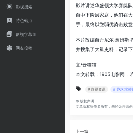
影片讲述华盛顿大学赛艇队
影视搜索
自中下阶层家庭，他们在大
特色站点
手，最终以微弱优势击败意
影视字幕组
本片改编自丹尼尔·詹姆斯
网友投稿
并搜集了大量史料，记录下
文/云猫猫
本文转载：1905电影网，
# 影视资讯
# 乔尔·埃哲
©
版权声明
文章版权归作者所有，未经允许请勿
上一篇