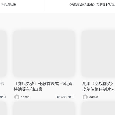
和谐色调温馨
《志愿军:雄兵出击》票房破8亿 观
 卡
《赛艇男孩》伦敦首映式 卡勒姆·
剧集《空战群英》
特纳等主创出席
皮尔伯格任制片人
0
admin
486
0
admin