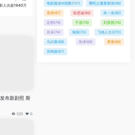
电影频道M指数
(101)
哪吒之魔童闹海
(98)
影人次超1940万
票房
(87)
陈思诚
(86)
朱一龙
(85)
定档
(76)
于适
(76)
刘昊然
(74)
肖央
(74)
海报
(70)
飞驰人生2
(70)
乌尔善
(68)
张译
(68)
黄渤
(68)
宫崎骏
(67)
发布新剧照 斯
520
0