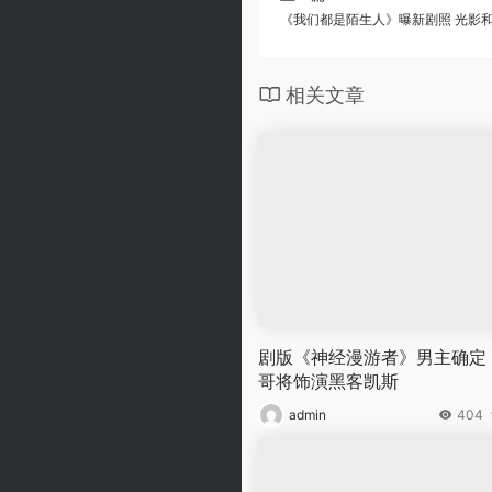
《我们都是陌生人》曝新剧照 光影
相关文章
剧版《神经漫游者》男主确定
哥将饰演黑客凯斯
admin
404