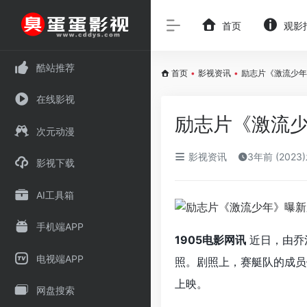
首页
观影
酷站推荐
首页
•
影视资讯
•
励志片《激流少年
在线影视
励志片《激流少
次元动漫
影视资讯
3年前 (2023
影视下载
AI工具箱
手机端APP
1905电影网讯
近日，由乔
电视端APP
照。剧照上，赛艇队的成员
上映。
网盘搜索