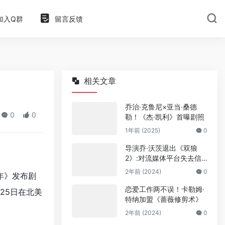
加入Q群
留言反馈
相关文章
乔治·克鲁尼×亚当·桑德
0
0
勒！《杰·凯利》首曝剧照
1年前 (2025)
0
导演乔·沃茨退出《双狼
2》:对流媒体平台失去信
任
2年前 (2024)
0
年》发布剧
恋爱工作两不误！卡勒姆·
月25日在北美
特纳加盟《蔷薇修剪术》
2年前 (2024)
0