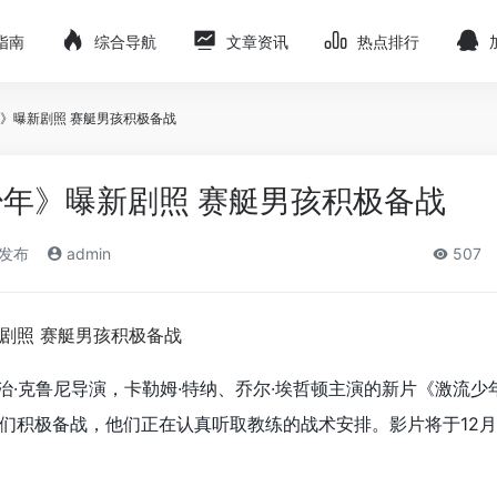
指南
综合导航
文章资讯
热点排行
》曝新剧照 赛艇男孩积极备战
年》曝新剧照 赛艇男孩积极备战
)发布
admin
507
治·克鲁尼导演，卡勒姆·特纳、乔尔·埃哲顿主演的新片《激流少
们积极备战，他们正在认真听取教练的战术安排。影片将于
12