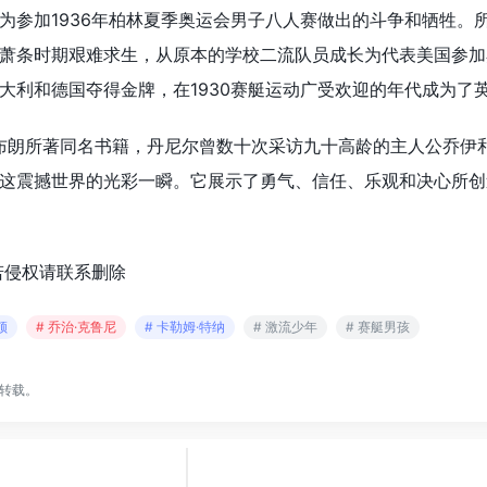
为参加1936年柏林夏季奥运会男子八人赛做出的斗争和牺牲。
萧条时期艰难求生，从原本的学校二流队员成长为代表美国参加
大利和德国夺得金牌，在1930赛艇运动广受欢迎的年代成为了
·布朗所著同名书籍，丹尼尔曾数十次采访九十高龄的主人公乔伊
这震撼世界的光彩一瞬。它展示了勇气、信任、乐观和决心所创
若侵权请联系删除
顿
# 乔治·克鲁尼
# 卡勒姆·特纳
# 激流少年
# 赛艇男孩
转载。