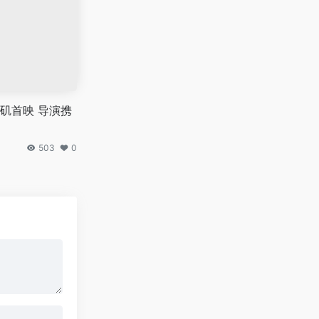
矶首映 导演携
503
0