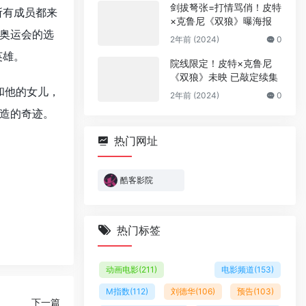
剑拔弩张=打情骂俏！皮特
所有成员都来
×克鲁尼《双狼》曝海报
奥运会的选
2年前 (2024)
0
英雄。
院线限定！皮特×克鲁尼
《双狼》未映 已敲定续集
和他的女儿，
2年前 (2024)
0
造的奇迹。
热门网址
酷客影院
热门标签
动画电影
(211)
电影频道
(153)
M指数
(112)
刘德华
(106)
预告
(103)
下一篇