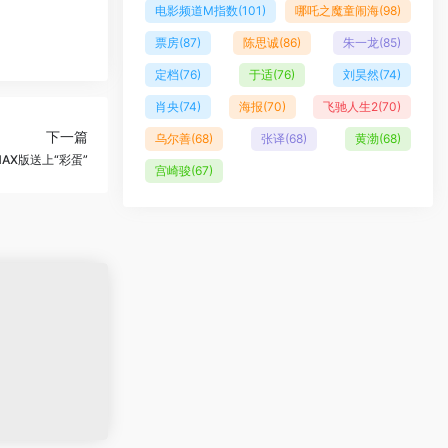
电影频道M指数
(101)
哪吒之魔童闹海
(98)
票房
(87)
陈思诚
(86)
朱一龙
(85)
定档
(76)
于适
(76)
刘昊然
(74)
肖央
(74)
海报
(70)
飞驰人生2
(70)
下一篇
乌尔善
(68)
张译
(68)
黄渤
(68)
MAX版送上“彩蛋”
宫崎骏
(67)