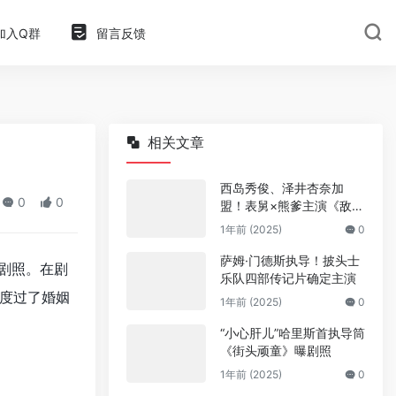
加入Q群
留言反馈
相关文章
西岛秀俊、泽井杏奈加
0
0
盟！表舅×熊爹主演《敌
人》
1年前 (2025)
0
萨姆·门德斯执导！披头士
剧照。在剧
乐队四部传记片确定主演
度过了婚姻
1年前 (2025)
0
“小心肝儿”哈里斯首执导筒
《街头顽童》曝剧照
1年前 (2025)
0