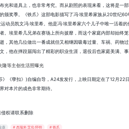
布光和道具上，也非常考究。而从剧照的表现来看，这将是一部
的颁奖季。《铁爪》这部电影描写了冯·埃里希家族从20世纪60
跤运动员凯文冯·埃里希。他是冯·埃里希家六个儿子中唯一活着的
者。埃里希几兄弟在赛场上所向披靡，而这个家庭内部却始终笼
逝，其他几位做出一番成就但又相继因吸毒过量、车祸、药物过
文，他在摔跤届闯出了精彩的职业生涯，退役后也家庭美满、事
莎》《孽扣》)自编自导，A24发发行，上映日期定在了12月22
界对本片的成色非常期待。
若侵权请联系删除
金森
# 杰瑞米·艾伦·怀特
# 铁爪