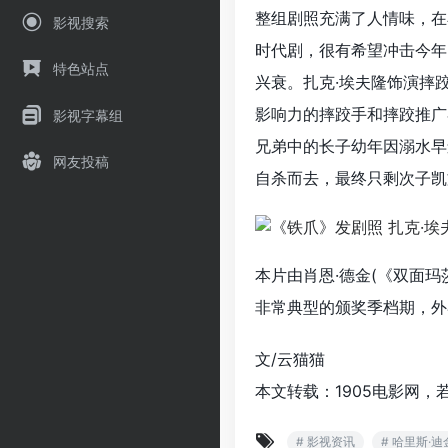
整组剧照充满了人情味，在
影视搜索
时代剧，很有希望冲击今年
特色站点
兴衰。扎克·埃夫隆饰演摔
影响力的摔跤手和摔跤推广
影视字幕组
兄弟中的长子幼年因溺水早
网友投稿
自杀而去，最终只剩次子凯
本片由肖恩·德金(《双面玛
非常典型的颁奖季档期，外
文/云猫猫
本文转载：1905电影网，
# 影视资讯
# 哈里斯·迪