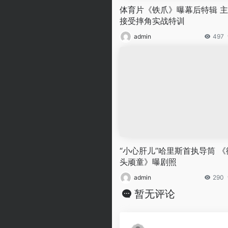
体育片《铁爪》曝幕后特辑 
接受摔角实战特训
admin
497
“小心肝儿”哈里斯首执导筒 《
头顽童》曝剧照
admin
290
暂无评论