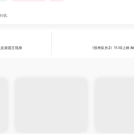
转载。
大反派国王现身
《惊奇队长2》11.10上映 I