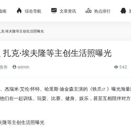
指南
综合导航
文章资讯
热点排行
扎克·埃夫隆等主创生活照曝光
 扎克·埃夫隆等主创生活照曝光
)发布
admin
542
、杰瑞米·艾伦·怀特、哈里斯·迪金森主演的《
铁爪
》曝光海量
他们在一起训练、玩耍、比赛、健身、娱乐，甚至互相陪伴对方