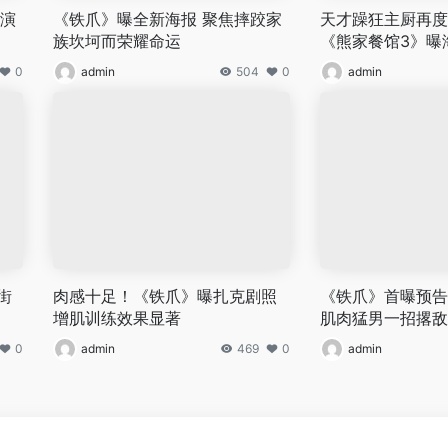
主演
《铁爪》曝全新海报 聚焦摔跤家
天才躁狂主厨再度
族坎坷而荣耀命运
《熊家餐馆3》曝
0
admin
504
0
admin
街
肉感十足！《铁爪》曝扎克剧照
《铁爪》首曝预告
增肌训练效果显著
肌肉猛男一招撂敌
0
admin
469
0
admin