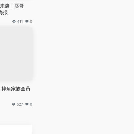
来袭！唇哥
海报
411
0
 摔角家族全员
527
0