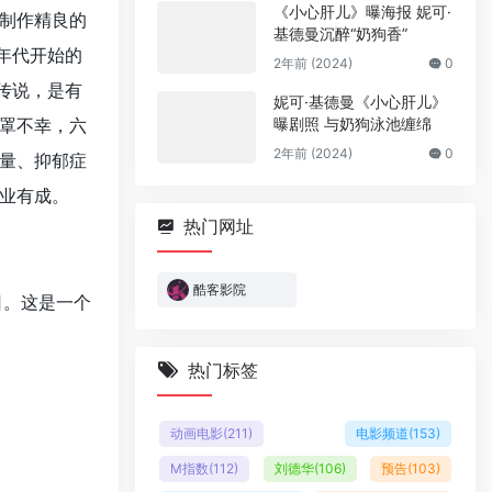
《小心肝儿》曝海报 妮可·
制作精良的
基德曼沉醉“奶狗香”
年代开始的
2年前 (2024)
0
传说，是有
妮可·基德曼《小心肝儿》
罩不幸，六
曝剧照 与奶狗泳池缠绵
2年前 (2024)
0
量、抑郁症
业有成。
热门网址
酷客影院
日。这是一个
热门标签
动画电影
(211)
电影频道
(153)
M指数
(112)
刘德华
(106)
预告
(103)