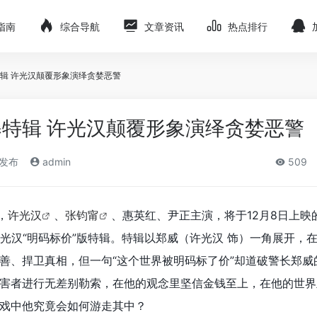
指南
综合导航
文章资讯
热点排行
辑 许光汉颠覆形象演绎贪婪恶警
特辑 许光汉颠覆形象演绎贪婪恶警
)发布
admin
509
，
许光汉
、
张钧甯
、惠英红、尹正主演，将于12月8日上映
光汉“明码标价”版特辑。特辑以郑威（许光汉 饰）一角展开，
善、捍卫真相，但一句“这个世界被明码标了价”却道破警长郑威
害者进行无差别勒索，在他的观念里坚信金钱至上，在他的世界
戏中他究竟会如何游走其中？