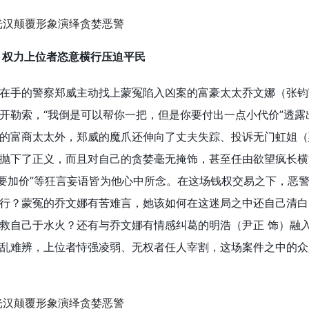
 权力上位者恣意横行压迫平民
在手的警察郑威主动找上蒙冤陷入凶案的富豪太太乔文娜（张钧
开勒索，“我倒是可以帮你一把，但是你要付出一点小代价”透露
的富商太太外，郑威的魔爪还伸向了丈夫失踪、投诉无门虹姐（
抛下了正义，而且对自己的贪婪毫无掩饰，甚至任由欲望疯长横
我要加价”等狂言妄语皆为他心中所念。在这场钱权交易之下，恶
行？蒙冤的乔文娜有苦难言，她该如何在这迷局之中还自己清白
救自己于水火？还有与乔文娜有情感纠葛的明浩（尹正 饰）融
乱难辨，上位者恃强凌弱、无权者任人宰割，这场案件之中的众