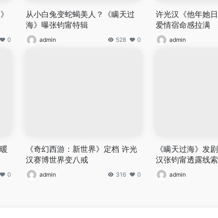
2》
从小白兔变蛇蝎美人？《瞒天过
许光汉《他年她日
海》曝张钧甯特辑
爱情宿命感拉满
0
admin
528
0
admin
温暖
《奇幻西游：新世界》定档 许光
《瞒天过海》发剧
汉赛博世界变八戒
汉张钧甯透露线索
0
admin
316
0
admin