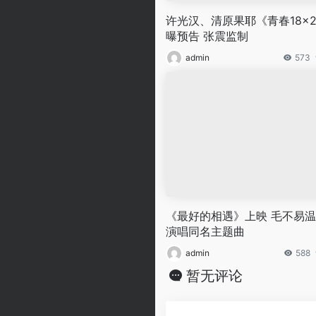
许光汉、清原果耶《青春18×
曝预告 张震监制
admin
573
《最好的相遇》上映 毛不易
演唱同名主题曲
admin
588
暂无评论