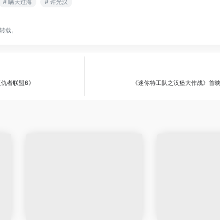
# 瞒天过海
# 许光汉
转载。
复仇者联盟6》
《迷你特工队之汉堡大作战》首映