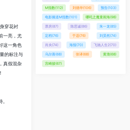
M指数
(112)
刘德华
(106)
预告
(103)
电影频道M指数
(101)
哪吒之魔童闹海
(98)
身穿花衬
票房
(87)
陈思诚
(86)
朱一龙
(85)
前一亮，尤
定档
(76)
于适
(76)
刘昊然
(74)
好这一角色
肖央
(74)
海报
(70)
飞驰人生2
(70)
量的标注与
乌尔善
(68)
张译
(68)
黄渤
(68)
，真假混杂
宫崎骏
(67)
！
待。