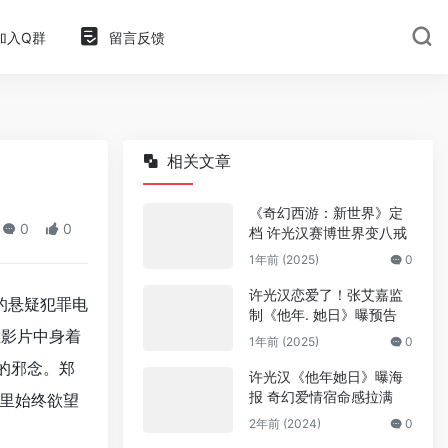
加入Q群
留言反馈
相关文章
《奇幻西游：新世界》定
0
0
档 许光汉赛博世界变八戒
1年前 (2025)
0
许光汉恋爱了！张艾嘉监
的悬疑犯罪电
制《他年. 她日》曝预告
在影片中身着
1年前 (2025)
0
的邪念。郑
许光汉《他年她日》曝海
报 奇幻爱情宿命感拉满
里始终欲望
2年前 (2024)
0