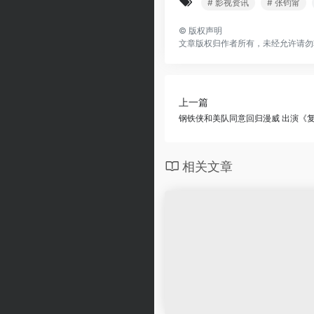
# 影视资讯
# 张钧甯
©
版权声明
文章版权归作者所有，未经允许请勿
上一篇
钢铁侠和美队同意回归漫威 出演《
相关文章