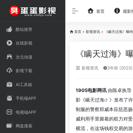
首页
观影
酷站推荐
首页
•
影视资讯
•
《瞒天过海》曝特
在线影视
《瞒天过海》曝
次元动漫
影视资讯
3年前 (2023
影视下载
AI工具箱
1905电影网讯
由陈卓执导
手机端APP
影《
瞒天过海
》发布了许
制服的警察郑威本应惩恶扬
电视端APP
威利用手里握着的权力对受
网盘搜索
横流，在这场钱权交易的游