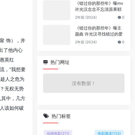
《错过你的那些年》曝mv
许光汉念念不忘清原果耶
2年前 (2024)
0
《错过你的那些年》曝主
题曲 许光汉寻找错过的爱
甯 饰），并
2年前 (2024)
0
出了他内心
惠英红
热门网址
流，“我想要
警趁人之危为
没有数据！
？无权无势
入其中，几方
人该如何破
热门标签
动画电影
(211)
电影频道
(153)