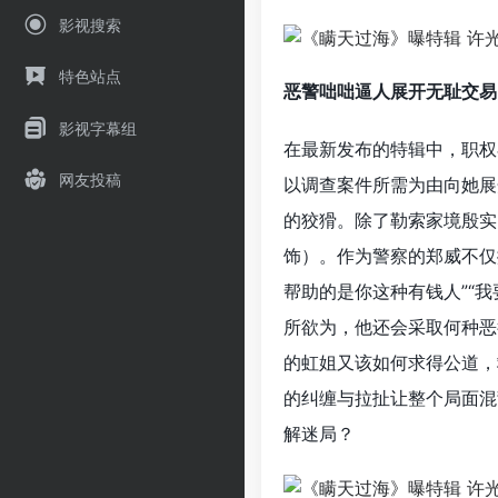
影视搜索
特色站点
恶警咄咄逼人展开无耻交易
影视字幕组
在最新发布的特辑中，职权
网友投稿
以调查案件所需为由向她展
的狡猾。除了勒索家境殷实
饰）。作为警察的郑威不仅
帮助的是你这种有钱人”“
所欲为，他还会采取何种恶
的虹姐又该如何求得公道，
的纠缠与拉扯让整个局面混
解迷局？