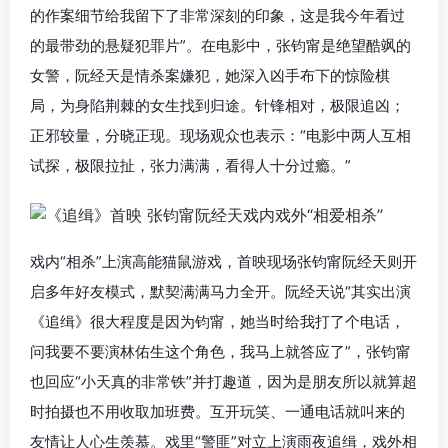
的作案细节给我留下了非常深刻的印象，这是我今年看过
的最带劲的悬疑犯罪片”。在电影中，张钧甯是绝望酷飒的
女警，阮经天是情杀案嫌犯，她深入凶手布下的惊险棋
局，为身陷荆棘的女生找到归途。针锋相对，极限追凶；
正邪较量，分晓正现。现场观众也表示：“电影中两人互相
试探，极限拉扯，张力满满，看得人十分过瘾。”
戏内“相杀”上演高能猫鼠游戏，首映现场张钧甯阮经天则开
启多年好友模式，默契满满马力全开。阮经天说“其实出演
《追缉》很大程度是因为钧甯，她当时给我打了个电话，
问我要不要演林佑生这个角色，我马上就答应了”，张钧甯
也回应“小天真的非常铁”并打趣道，因为是朋友所以就算超
时拍摄也不用收取加班费。互开玩笑、一通电话就叫来的
友情让人心生羡慕。戏里“警匪”对立上演雨夜追缉，戏外相