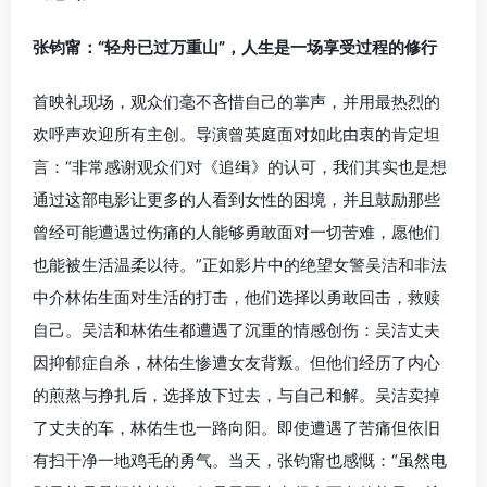
张钧甯：“轻舟已过万重山”，人生是一场享受过程的修行
首映礼现场，观众们毫不吝惜自己的掌声，并用最热烈的
欢呼声欢迎所有主创。导演曾英庭面对如此由衷的肯定坦
言：“非常感谢观众们对《追缉》的认可，我们其实也是想
通过这部电影让更多的人看到女性的困境，并且鼓励那些
曾经可能遭遇过伤痛的人能够勇敢面对一切苦难，愿他们
也能被生活温柔以待。”正如影片中的绝望女警吴洁和非法
中介林佑生面对生活的打击，他们选择以勇敢回击，救赎
自己。吴洁和林佑生都遭遇了沉重的情感创伤：吴洁丈夫
因抑郁症自杀，林佑生惨遭女友背叛。但他们经历了内心
的煎熬与挣扎后，选择放下过去，与自己和解。吴洁卖掉
了丈夫的车，林佑生也一路向阳。即使遭遇了苦痛但依旧
有扫干净一地鸡毛的勇气。当天，张钧甯也感慨：“虽然电