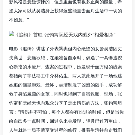
影风格是悬疑惊悚的，但是里面也有很多正向的能量，希
望大家可以从吴洁身上获得这些能量去面对生活中一切的
不如意。”
电影《追缉》讲述了外表飒爽但内心绝望的女警吴洁因丈
夫离世，悲痛欲绝，在她准备自杀时，偶遇了一具惨遭挖
心断指的水流尸。查案的过程中，她发现千丝万缕的线索
都指向了非法移工中介林佑生。两人就此展开了一场他逃
她追的猫鼠游戏。最终，吴洁制服了凶残的凶手，成功解
救了身陷魔窟的女孩，同时也得到了自我救赎。现场，张
钧甯和阮经天也向观众分享了走出情伤的方法，张钧甯坦
言：“情伤并不可怕，每个人都会有难过的时候，但是当你
给自己多一点时间，回过头来会发现，轻舟已过万重山，
人生就是一场不断享受过程的修行，推着生活往前走我们