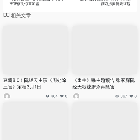
王智蔡明惊喜加盟
影璐携黄鸭走红毯
相关文章
豆瓣8.0！阮经天主演《周处除
《重生》曝主题预告 张家辉阮
三害》定档3月1日
经天狠辣厮杀再除害
464
0
367
0