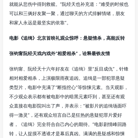
就能从悲伤中得到救赎。”阮经天也补充道：“难受的时候也
可以和三俩好友聚一聚，通过聊天的方式排解情绪，朋友
和家人永远是最坚实的依靠”。
电影《追缉》北京首映礼观众惊呼：悬疑情杀，高能反转
张钧甯阮经天戏内戏外“相爱相杀”，诠释最铁友情
张钧甯、阮经天十六年好友在《追缉》里“反目成仇”，针锋
相对相爱相杀，上演极限雨夜追凶。追缉是一部犯罪悬疑
类型片，电影中充满了“断指挖心”等惊悚元素。当天观影，
不少观众表示都有被电影中的暗黑元素吓到，甚至还有观
众直接在电影院叫出了声，并表示：“被影片的追缉场面吓
得一激灵”，还有观众坦言自己是狂热的悬疑犯罪片爱好
者，《追缉》完全符合自己内心的期待。“电影剧情峰回路
转，让人捉摸不透谁才是幕后真凶。满满的悬疑感和惊悚