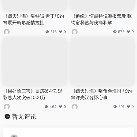
《瞒天过海》曝特辑 尹正张钧
《追缉》情感特辑海报双发 张
甯展开畸形感情拉扯
钧甯释然与伤痛和解
516
0
575
0
《周处除三害》票房破4亿 观
《瞒天过海》曝角色海报 张钧
影总人次突破1000万
甯许光汉各怀心事
464
0
591
0
暂无评论