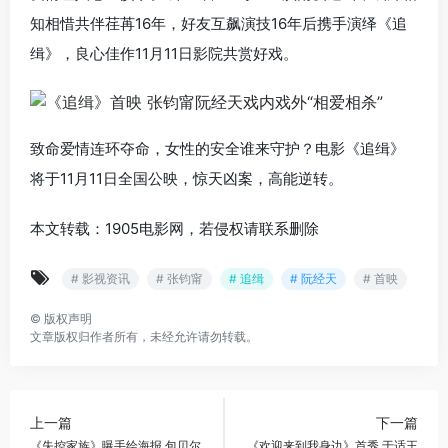
知相惜共伴荏苒16年，好友互飙演技16年后携手演绎《追
缉》，良心佳作11月11日影院共赏好戏。
致命爱情连环夺命，女性的安全谁来守护？电影《追缉》
将于11月11日全国公映，惊天凶案，高能逆转。
本文转载：1905电影网，若侵权请联系删除
# 影视资讯
# 张钧甯
# 追缉
# 阮经天
# 首映
©
版权声明
文章版权归作者所有，未经允许请勿转载。
上一篇
下一篇
《失控家族》曝手绘海报 包贝尔
《欢迎来到我身边》首秀 于适王