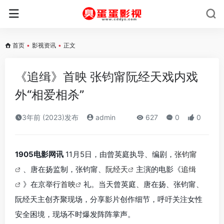
首页
•
影视资讯
•
正文
《追缉》首映 张钧甯阮经天戏内戏
外“相爱相杀”
3年前 (2023)发布
admin
627
0
0
1905电影网讯
11月5日，由曾英庭执导、编剧，
张钧甯
、唐在扬监制，张钧甯、
阮经天
主演的电影《
追缉
》在京举行
首映
礼。当天曾英庭、唐在扬、张钧甯、
阮经天主创齐聚现场，分享影片创作细节，呼吁关注女性
安全困境，现场不时爆发阵阵掌声。