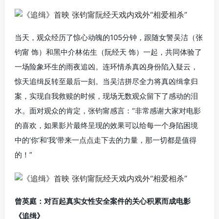
当天，观众经历了惊心动魄的105分钟，跟随女警吴洁（张
钧甯 饰）和黑中介林佑生（阮经天 饰）一起，共同体验了
一场险象环生的雨夜追凶。连环情杀真凶身份陷入疑云，
惊天追缉反转至最后一刻。当吴洁拼尽全力将真凶缉拿归
案，实现自我救赎的时候，现场无数观众留下了感动的泪
水。面对观众的肯定，张钧甯感言：“非常感谢大家对电影
的喜欢，如果影片最终呈现的效果可以给每一个身陷困境
中的‘你’和‘我’带来一点点走下去的力量，那一切都是值得
的！”
曾英庭：对百起真实女性安全案件的关心积累而成电影
《追缉》