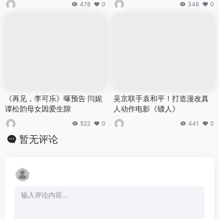
478
0
348
0
《再见，李可乐》曝预告 闫妮
吴京联手袁和平！打造漫改真
谭松韵母女因爱生隙
人动作电影《镖人》
522
0
441
0
暂无评论