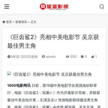
首页
•
影视资讯
•
正文
《巨齿鲨2》亮相中美电影节 吴京获
最佳男主角
3年前 (2023)发布
admin
550
0
1
1905电影网讯
日前，第19届中美电影节在美国洛杉矶举
行，电影《
巨齿鲨2：深渊
》作为开幕影片亮相，并斩获
最佳中美合拍片奖，主演
吴京
凭借电影获得最佳男主角
奖。电影《巨齿鲨2：深渊》由杰森·斯坦森、吴京主演，是