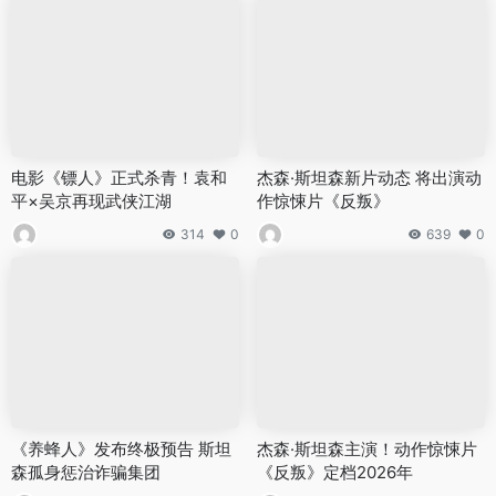
电影《镖人》正式杀青！袁和
杰森·斯坦森新片动态 将出演动
平×吴京再现武侠江湖
作惊悚片《反叛》
314
0
639
0
《养蜂人》发布终极预告 斯坦
杰森·斯坦森主演！动作惊悚片
森孤身惩治诈骗集团
《反叛》定档2026年