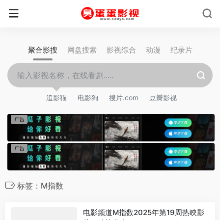
聚合影搜
网盘搜索
影视综合
动漫
纪录片
追影猫
电影狗
搜片.com
豆瓣影视
标签：M指数
电影频道M指数2025年第19周热映影