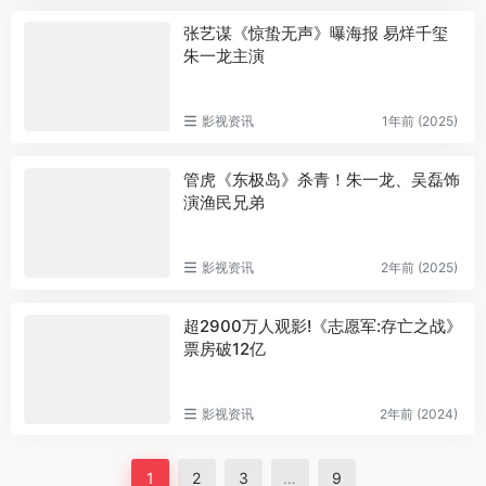
张艺谋《惊蛰无声》曝海报 易烊千玺
朱一龙主演
影视资讯
1年前 (2025)
管虎《东极岛》杀青！朱一龙、吴磊饰
演渔民兄弟
影视资讯
2年前 (2025)
超2900万人观影!《志愿军:存亡之战》
票房破12亿
影视资讯
2年前 (2024)
1
2
3
…
9