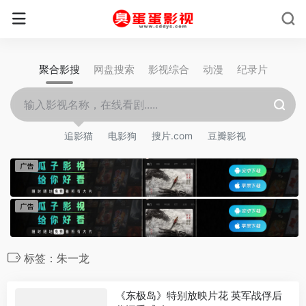
聚合影搜
网盘搜索
影视综合
动漫
纪录片
追影猫
电影狗
搜片.com
豆瓣影视
标签：朱一龙
《东极岛》特别放映片花 英军战俘后