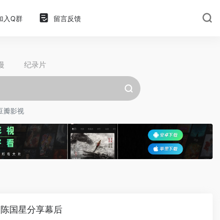
加入Q群
留言反馈
漫
纪录片
豆瓣影视
演陈国星分享幕后