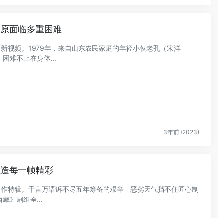
高原面临多重困难
全新视频。1979年，来自山东农民家庭的年轻小伙老孔（宋洋
难不止在身体...
3年前 (2023)
打造每一帧精彩
布制作特辑。千言万语诉不尽五年筹备的艰辛，恶劣天气挡不住匠心制
》剧组全...