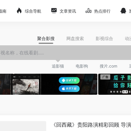
指南
综合导航
文章资讯
热点排行
聚合影搜
网盘搜索
影视综合
动
追影猫
电影狗
搜片.com
《回西藏》贵阳路演精彩回顾 导