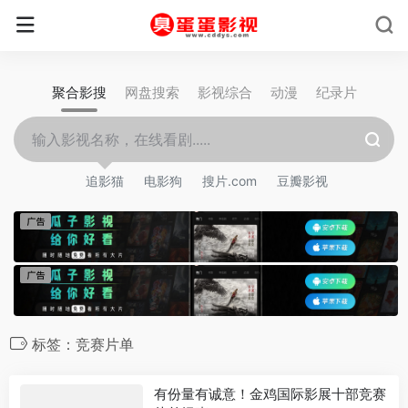
聚合影搜
网盘搜索
影视综合
动漫
纪录片
追影猫
电影狗
搜片.com
豆瓣影视
标签：竞赛片单
有份量有诚意！金鸡国际影展十部竞赛