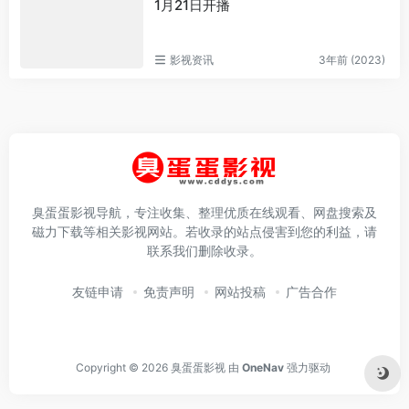
1月21日开播
影视资讯
3年前 (2023)
臭蛋蛋影视导航，专注收集、整理优质在线观看、网盘搜索及
磁力下载等相关影视网站。若收录的站点侵害到您的利益，请
联系我们删除收录。
友链申请
免责声明
网站投稿
广告合作
Copyright © 2026
臭蛋蛋影视
由
OneNav
强力驱动