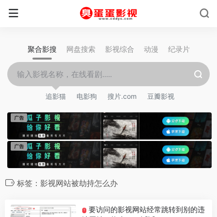
聚合影搜
网盘搜索
影视综合
动漫
纪录片
追影猫
电影狗
搜片.com
豆瓣影视
标签：影视网站被劫持怎么办
要访问的影视网站经常跳转到别的违
T